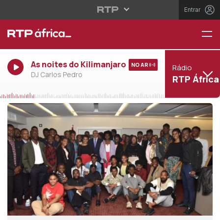
Entrar
As noites do Kilimanjaro
NO AR
Rádio
DJ Carlos Pedro
RTP África