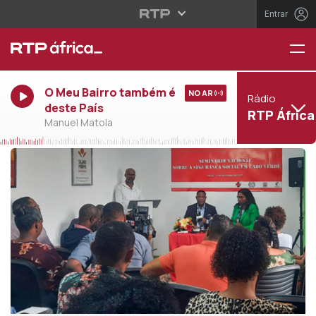
Entrar
O Meu Bairro também é
NO AR
Rádio
deste País
RTP África
Manuel Matola