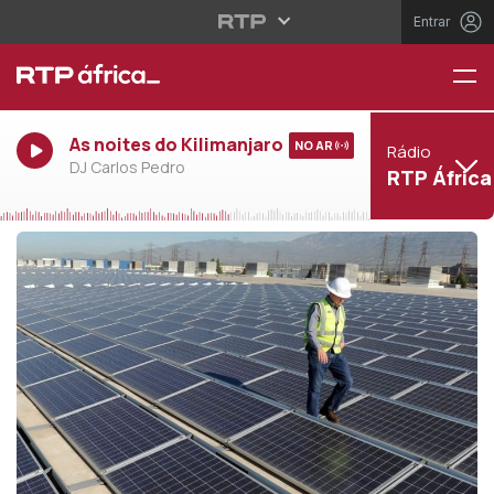
Entrar
As noites do Kilimanjaro
NO AR
Rádio
DJ Carlos Pedro
RTP África