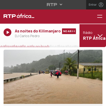
Entrar
As noites do Kilimanjaro
NO AR
Rádio
DJ Carlos Pedro
RTP África