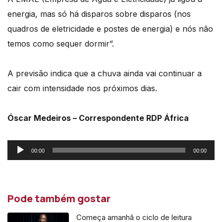
energia,
mas só há disparos sobre disparos (nos
quadros de eletricidade e postes de energia) e nós não
temos como sequer dormir”.
A previsão indica que a chuva ainda vai continuar a
cair com intensidade nos próximos dias.
Óscar Medeiros – Correspondente RDP África
Reprodutor
00:00
00:00
de
áudio
Pode também gostar
Começa amanhã o ciclo de leitura