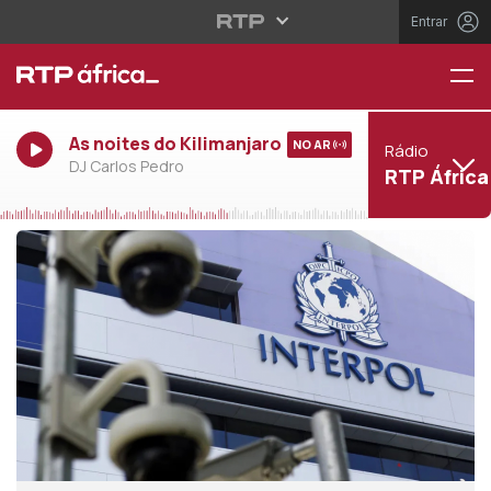
Entrar
As noites do Kilimanjaro
NO AR
Rádio
DJ Carlos Pedro
RTP África