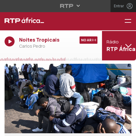
Entrar
Noites Tropicais
NO AR
Rádio
Carlos Pedro
RTP África