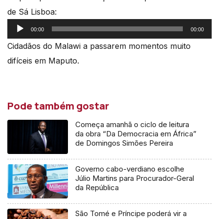
de Sá Lisboa:
Reprodutor
00:00
00:00
de
Cidadãos do Malawi a passarem momentos muito
áudio
difíceis em Maputo.
Pode também gostar
Começa amanhã o ciclo de leitura
da obra “Da Democracia em África”
de Domingos Simões Pereira
Governo cabo-verdiano escolhe
Júlio Martins para Procurador-Geral
da República
São Tomé e Príncipe poderá vir a