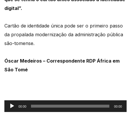
digital”.
Cartão de identidade única pode ser o primeiro passo
da propalada modernização da administração pública
são-tomense.
Óscar Medeiros – Correspondente RDP África em
São Tomé
Reprodutor
00:00
00:00
de
áudio