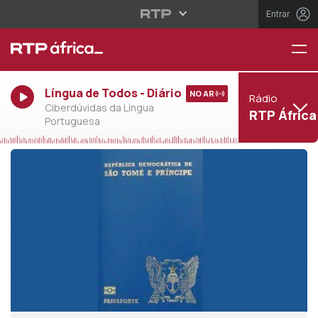
Entrar
Língua de Todos - Diário
NO AR
Rádio
Ciberdúvidas da Língua
RTP África
Portuguesa