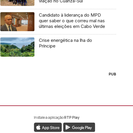
viação no Cuanza-Sul
Candidato à liderança do MPD
quer saber o que correu mal nas
últimas eleições em Cabo Verde
Crise energética na lha do
Príncipe
PUB
Instale a aplicação
RTP Play
book da RTP África
nstagram da RTP África
ao YouTube da RTP África