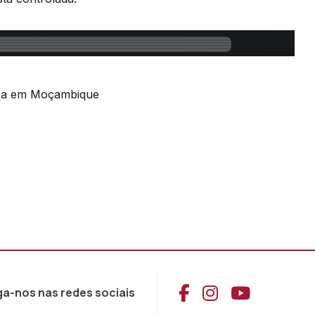
ica em Moçambique
Aceder ao Face
Aceder ao I
Aceder 
ga-nos nas redes sociais