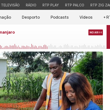
TELEVISÃO
RÁDIO
RTP PLAY
RTP PALCO
RTP ZIG ZA
mação
Desporto
Podcasts
Vídeos
+ R
imanjaro
NO AR