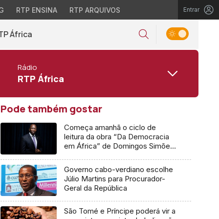
G
RTP ENSINA
RTP ARQUIVOS
Entrar
TP África
Rádio
RTP África
Pode também gostar
Começa amanhã o ciclo de
leitura da obra “Da Democracia
em África” de Domingos Simões
Pereira
Governo cabo-verdiano escolhe
Júlio Martins para Procurador-
Geral da República
São Tomé e Príncipe poderá vir a