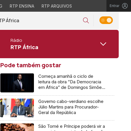
G
RTP ENSINA
RTP ARQUIVOS
Entrar
TP África
Rádio
RTP África
Pode também gostar
Começa amanhã o ciclo de
leitura da obra “Da Democracia
em África” de Domingos Simões
Pereira
Governo cabo-verdiano escolhe
Júlio Martins para Procurador-
Geral da República
São Tomé e Príncipe poderá vir a