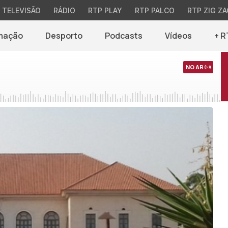
TELEVISÃO
RÁDIO
RTP PLAY
RTP PALCO
RTP ZIG ZA
mação
Desporto
Podcasts
Vídeos
+ R
NO AR