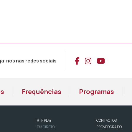
Aceder ao Face
Aceder ao I
Aceder 
ga-nos nas redes sociais
os
Frequências
Programas
RTP PLAY
CONTACTOS
EM DIRETO
PROVEDORA DO