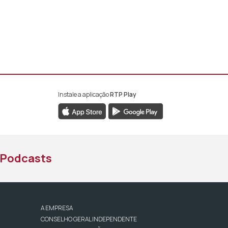
Instale a aplicação
RTP Play
book da RTP África
nstagram da RTP África
ao YouTube da RTP África
Podcasts
A EMPRESA
CONSELHO GERAL INDEPENDENTE