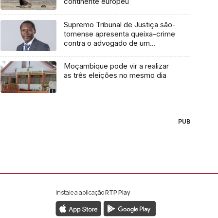
continente europeu
Supremo Tribunal de Justiça são-
tomense apresenta queixa-crime
contra o advogado de um
cidadão chileno
Moçambique pode vir a realizar
as três eleições no mesmo dia
PUB
Instale a aplicação
RTP Play
book da RTP África
nstagram da RTP África
ao YouTube da RTP África