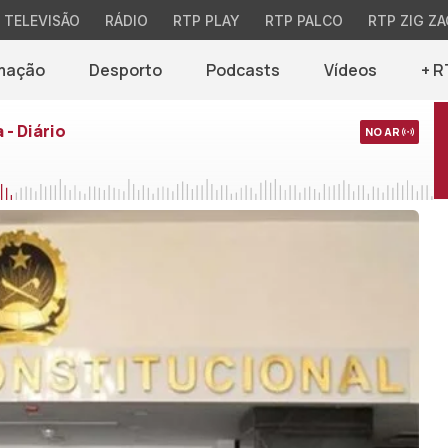
TELEVISÃO
RÁDIO
RTP PLAY
RTP PALCO
RTP ZIG ZA
mação
Desporto
Podcasts
Vídeos
+ R
 - Diário
NO AR