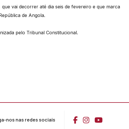
ue vai decorrer até dia seis de fevereiro e que marca
 República de Angola.
izada pelo Tribunal Constitucional.
Aceder ao Face
Aceder ao I
Aceder 
ga-nos nas redes sociais