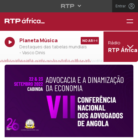
Entrar
Planeta Música
NO AR
Rádio
Destaques das tabelas mundiais
RTP África
- Vasco Dinis