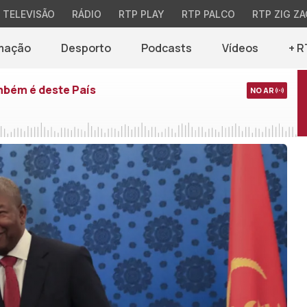
TELEVISÃO
RÁDIO
RTP PLAY
RTP PALCO
RTP ZIG ZA
mação
Desporto
Podcasts
Vídeos
+ R
mbém é deste País
NO AR