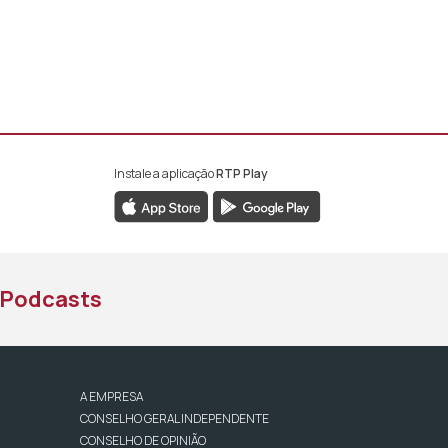
Instale a aplicação
RTP Play
book da RTP África
nstagram da RTP África
ao YouTube da RTP África
Podcasts
A EMPRESA
CONSELHO GERAL INDEPENDENTE
CONSELHO DE OPINIÃO