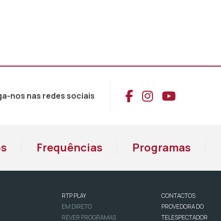
Aceder ao Face
Aceder ao I
Aceder 
ga-nos nas redes sociais
os
Frequências
Programas
RTP PLAY
CONTACTOS
EM DIRETO
PROVEDORA DO
REVER PROGRAMAS
TELESPECTADOR