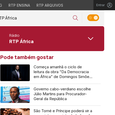
G
RTP ENSINA
RTP ARQUIVOS
Entrar
TP África
Rádio
RTP África
Pode também gostar
Começa amanhã o ciclo de
leitura da obra “Da Democracia
em África” de Domingos Simões
Pereira
Governo cabo-verdiano escolhe
Júlio Martins para Procurador-
Geral da República
São Tomé e Príncipe poderá vir a