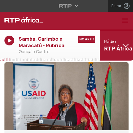
Entrar
Samba, Carimbó e
NO AR
Rádio
Maracatú - Rubrica
RTP África
Gonçalo Castro