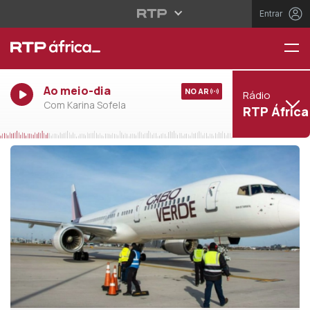
Entrar
Ao meio-dia
NO AR
Rádio
Com Karina Sofela
RTP África