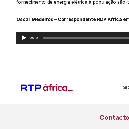
fornecimento de energia elétrica à população são-
Óscar Medeiros – Correspondente RDP África em
Reprodutor
00:00
de
áudio
Si
Contact