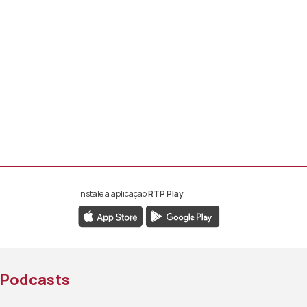
Instale a aplicação
RTP Play
book da RTP África
nstagram da RTP África
ao YouTube da RTP África
Podcasts