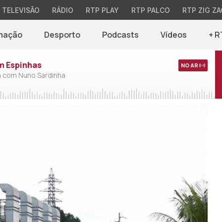
TELEVISÃO
RÁDIO
RTP PLAY
RTP PALCO
RTP ZIG ZA
mação
Desporto
Podcasts
Vídeos
+ R
em Espinhas
NO AR
a com Nuno Sardinha