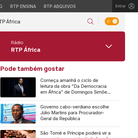
G
RTP ENSINA
RTP ARQUIVOS
Entrar
TP África
Rádio
RTP África
Pode também gostar
Começa amanhã o ciclo de
leitura da obra “Da Democracia
em África” de Domingos Simões
Pereira
Governo cabo-verdiano escolhe
Júlio Martins para Procurador-
Geral da República
São Tomé e Príncipe poderá vir a