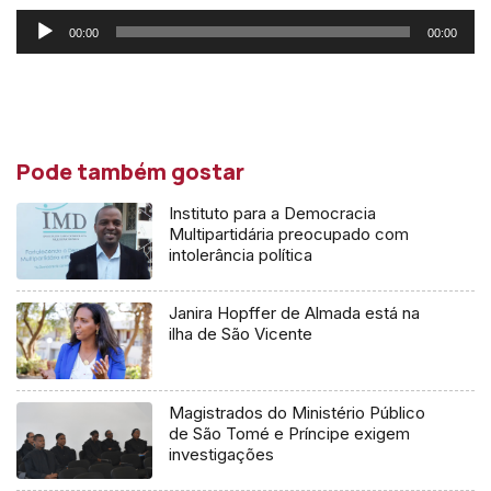
Reprodutor
00:00
00:00
de
áudio
Pode também gostar
Instituto para a Democracia
Multipartidária preocupado com
intolerância política
Janira Hopffer de Almada está na
ilha de São Vicente
Magistrados do Ministério Público
de São Tomé e Príncipe exigem
investigações