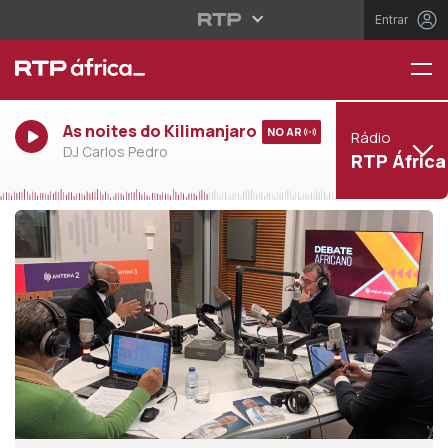
Entrar
As noites do Kilimanjaro
NO AR
Rádio
DJ Carlos Pedro
RTP África