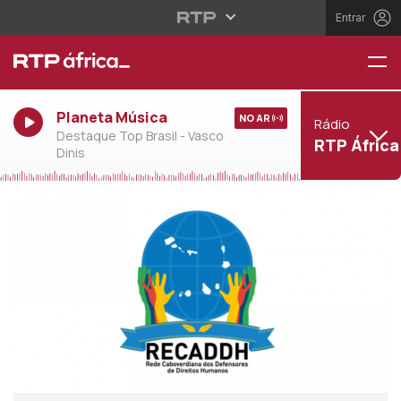
Entrar
Planeta Música
NO AR
Rádio
Destaque Top Brasil - Vasco
RTP África
Dinis