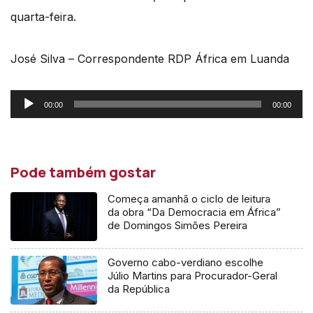
quarta-feira.
José Silva – Correspondente RDP África em Luanda
Reprodutor
00:00
00:00
de
áudio
Pode também gostar
Começa amanhã o ciclo de leitura
da obra “Da Democracia em África”
de Domingos Simões Pereira
Governo cabo-verdiano escolhe
Júlio Martins para Procurador-Geral
da República