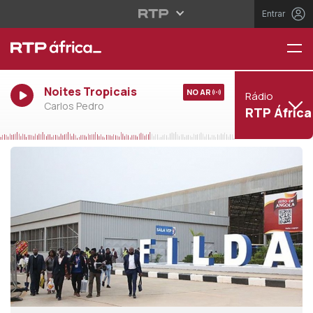
Entrar
Noites Tropicais
NO AR
Rádio
Carlos Pedro
RTP África