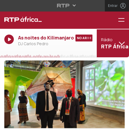
Entrar
As noites do Kilimanjaro
NO AR
Rádio
DJ Carlos Pedro
RTP África