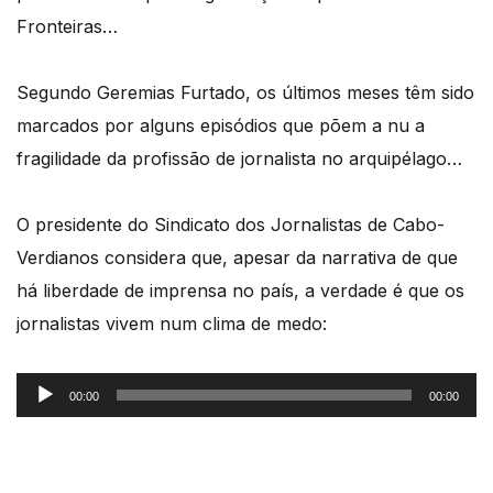
Fronteiras…
Segundo Geremias Furtado, os últimos meses têm sido
marcados por alguns episódios que põem a nu a
fragilidade da profissão de jornalista no arquipélago…
O presidente do Sindicato dos Jornalistas de Cabo-
Verdianos considera que, apesar da narrativa de que
há liberdade de imprensa no país, a verdade é que os
jornalistas vivem num clima de medo:
Reprodutor
00:00
00:00
de
áudio