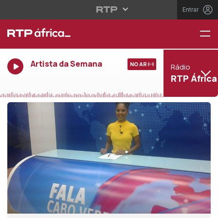
Entrar
Artista da Semana
NO AR
Rádio
RTP África