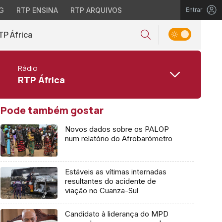
G
RTP ENSINA
RTP ARQUIVOS
Entrar
TP África
Rádio
RTP África
Pode também gostar
Novos dados sobre os PALOP
num relatório do Afrobarómetro
Estáveis as vítimas internadas
resultantes do acidente de
viação no Cuanza-Sul
Candidato à liderança do MPD