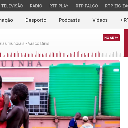
TELEVISÃO
RÁDIO
RTP PLAY
RTP PALCO
RTP ZIG ZA
mação
Desporto
Podcasts
Vídeos
+ R
NO AR
as mundiais - Vasco Dinis