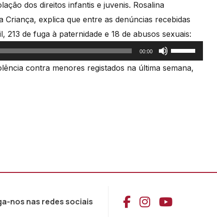
ação dos direitos infantis e juvenis. Rosalina
a Criança, explica que entre as denúncias recebidas
l, 213 de fuga à paternidade e 18 de abusos sexuais:
Use
00:00
as
olência contra menores registados na última semana,
setas
cima/baixo
para
aumentar
ou
diminuir
o
volume.
Aceder ao Face
Aceder ao I
Aceder 
ga-nos nas redes sociais