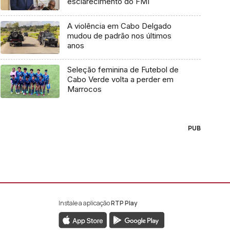
esclarecimento do FMI
A violência em Cabo Delgado
mudou de padrão nos últimos
anos
Seleção feminina de Futebol de
Cabo Verde volta a perder em
Marrocos
PUB
Instale a aplicação
RTP Play
book da RTP África
nstagram da RTP África
ao YouTube da RTP África