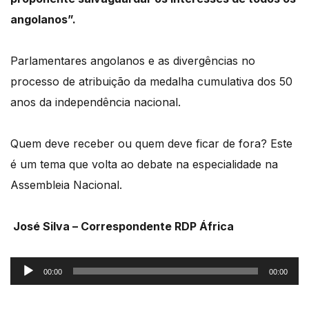
angolanos”.
Parlamentares angolanos e as divergências no
processo de atribuição da medalha cumulativa
dos 50
anos da independência nacional.
Quem deve receber ou quem deve ficar de fora?
Este
é um tema que volta ao debate na especialidade na
Assembleia Nacional.
José Silva – Correspondente RDP África
Reprodutor
00:00
00:00
de
áudio