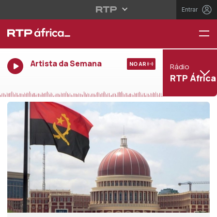
Entrar
Artista da Semana
NO AR
Rádio
RTP África