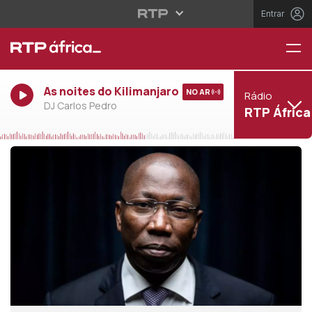
Entrar
As noites do Kilimanjaro
NO AR
Rádio
DJ Carlos Pedro
RTP África