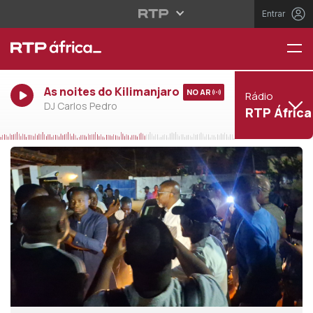
Entrar
As noites do Kilimanjaro
NO AR
Rádio
DJ Carlos Pedro
RTP África