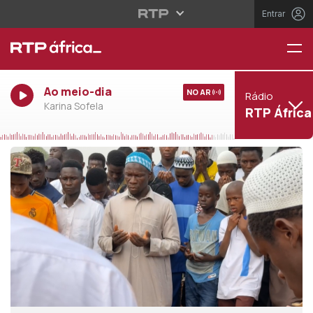
Entrar
Ao meio-dia
NO AR
Rádio
Karina Sofela
RTP África