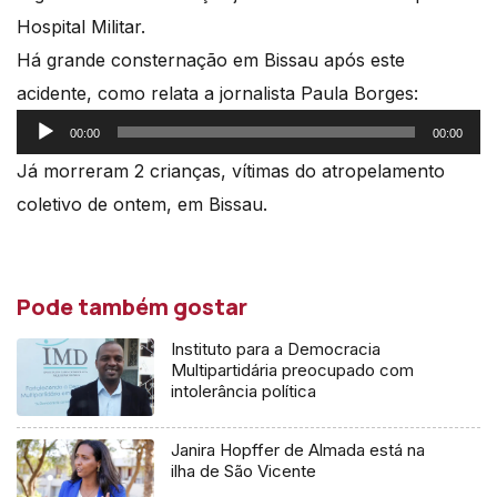
Hospital Militar.
Há grande consternação em Bissau após este
acidente, como relata a jornalista Paula Borges:
Reprodutor
00:00
00:00
de
Já morreram 2 crianças, vítimas do atropelamento
áudio
coletivo de ontem, em Bissau.
Pode também gostar
Instituto para a Democracia
Multipartidária preocupado com
intolerância política
Janira Hopffer de Almada está na
ilha de São Vicente