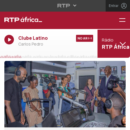
Entrar
Clube Latino
NO AR
Rádio
Carlos Pedro
RTP África