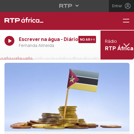
Entrar
Escrever na água - Diário
NO AR
Rádio
Fernanda Almeida
RTP África