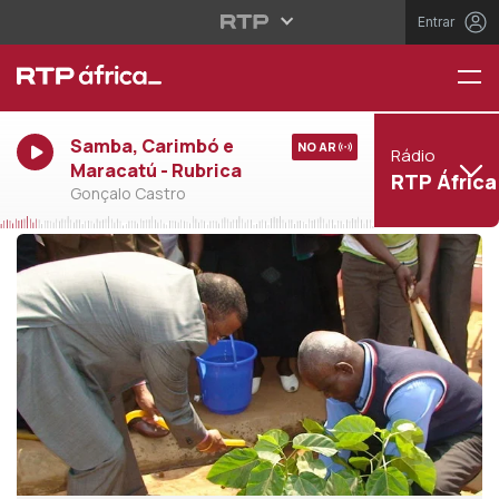
Entrar
Samba, Carimbó e
NO AR
Rádio
Maracatú - Rubrica
RTP África
Gonçalo Castro