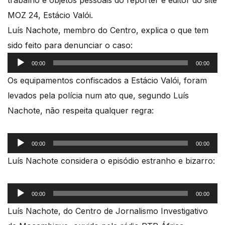
trabalho e objetos pessoais do repórter e editor do site
MOZ 24, Estácio Valói.
Luís Nachote, membro do Centro, explica o que tem
sido feito para denunciar o caso:
Reprodutor
00:00
00:00
de
Os equipamentos confiscados a Estácio Valói, foram
áudio
levados pela polícia num ato que, segundo Luís
Nachote, não respeita qualquer regra:
Reprodutor
00:00
00:00
de
Luís Nachote considera o episódio estranho e bizarro:
áudio
Reprodutor
00:00
00:00
de
Luís Nachote, do Centro de Jornalismo Investigativo
áudio