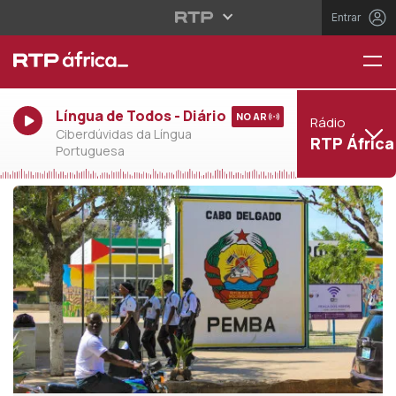
Entrar
Língua de Todos - Diário
NO AR
Rádio
Ciberdúvidas da Língua
RTP África
Portuguesa