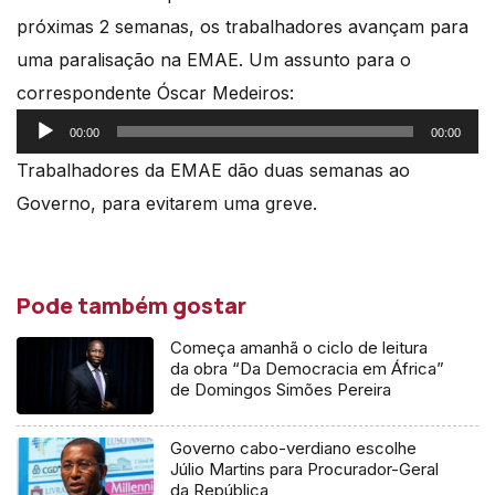
próximas 2 semanas, os trabalhadores avançam para
uma paralisação na EMAE. Um assunto para o
correspondente Óscar Medeiros:
Reprodutor
00:00
00:00
de
Trabalhadores da EMAE dão duas semanas ao
áudio
Governo, para evitarem uma greve.
Pode também gostar
Começa amanhã o ciclo de leitura
da obra “Da Democracia em África”
de Domingos Simões Pereira
Governo cabo-verdiano escolhe
Júlio Martins para Procurador-Geral
da República