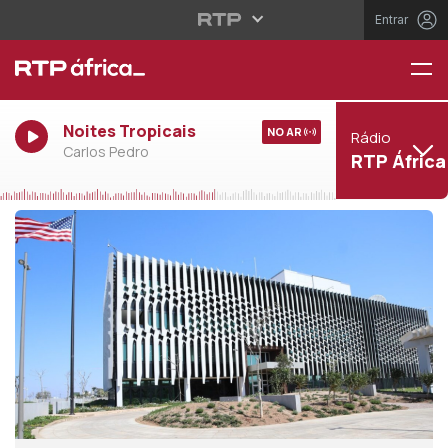
Entrar
Noites Tropicais
NO AR
Rádio
Carlos Pedro
RTP África