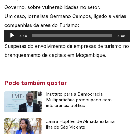
Governo, sobre vulnerabilidades no setor.
Um caso, jornalista Germano Campos, ligado a várias
companhias da área do Turismo:
Reprodutor
00:00
00:00
de
Suspeitas do envolvimento de empresas de turismo no
áudio
branqueamento de capitais em Moçambique.
Pode também gostar
Instituto para a Democracia
Multipartidária preocupado com
intolerância política
Janira Hopffer de Almada está na
ilha de São Vicente