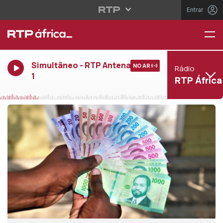
Entrar
Simultâneo - RTP Antena
NO AR
Rádio
1
RTP África