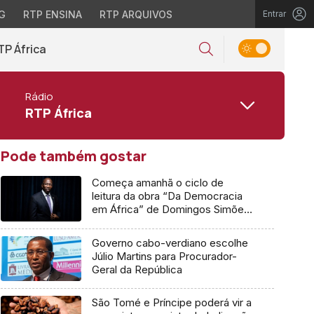
G
RTP ENSINA
RTP ARQUIVOS
Entrar
TP África
Rádio
RTP África
Pode também gostar
Começa amanhã o ciclo de
leitura da obra “Da Democracia
em África” de Domingos Simões
Pereira
Governo cabo-verdiano escolhe
Júlio Martins para Procurador-
Geral da República
São Tomé e Príncipe poderá vir a