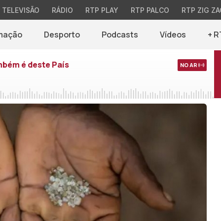
TELEVISÃO
RÁDIO
RTP PLAY
RTP PALCO
RTP ZIG ZA
mação
Desporto
Podcasts
Vídeos
+ R
mbém é deste País
NO AR