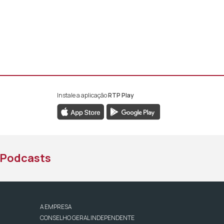
Instale a aplicação
RTP Play
book da RTP África
nstagram da RTP África
ao YouTube da RTP África
Podcasts
A EMPRESA
CONSELHO GERAL INDEPENDENTE