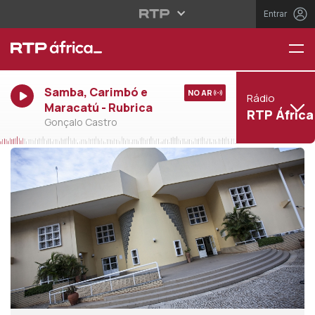
Entrar
Samba, Carimbó e
NO AR
Rádio
Maracatú - Rubrica
RTP África
Gonçalo Castro