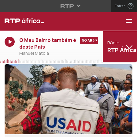
Entrar
O Meu Bairro também é
NO AR
Rádio
deste País
RTP África
Manuel Matola