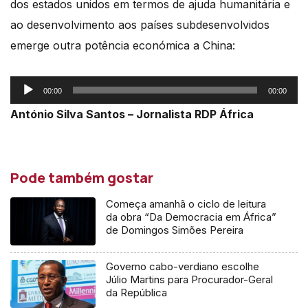
dos estados unidos em termos de ajuda humanitária e
ao desenvolvimento aos países subdesenvolvidos
emerge outra potência económica a China:
Reprodutor
00:00
00:00
de
António Silva Santos – Jornalista RDP África
áudio
Pode também gostar
Começa amanhã o ciclo de leitura
da obra “Da Democracia em África”
de Domingos Simões Pereira
Governo cabo-verdiano escolhe
Júlio Martins para Procurador-Geral
da República