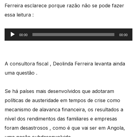
Ferreira esclarece porque razão não se pode fazer
essa leitura :
Reprodutor
00:00
00:00
de
áudio
A consultora fiscal , Deolinda Ferreira levanta ainda
uma questão .
Se há países mais desenvolvidos que adotaram
políticas de austeridade em tempos de crise como
mecanismo de alavanca financeira, os resultados a
nível dos rendimentos das familiares e empresas
foram desastrosos , como é que vai ser em Angola,
uma nação subdesenvolvida.