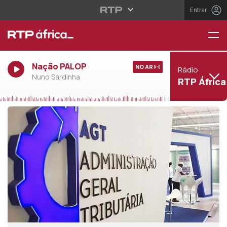
Entrar
Nação PALOP
NO AR
Rádio
Nuno Sardinha
RTP África