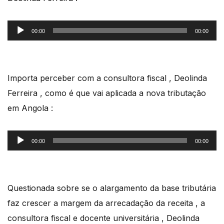
Reprodutor
00:00
00:00
de
áudio
Importa perceber com a consultora fiscal , Deolinda
Ferreira , como é que vai aplicada a nova tributação
em Angola :
Reprodutor
00:00
00:00
de
áudio
Questionada sobre se o alargamento da base tributária
faz crescer a margem da arrecadação da receita , a
consultora fiscal e docente universitária , Deolinda