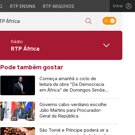
G
RTP ENSINA
RTP ARQUIVOS
Entrar
TP África
Rádio
RTP África
Pode também gostar
Começa amanhã o ciclo de
leitura da obra “Da Democracia
em África” de Domingos Simões
Pereira
Governo cabo-verdiano escolhe
Júlio Martins para Procurador-
Geral da República
São Tomé e Príncipe poderá vir a