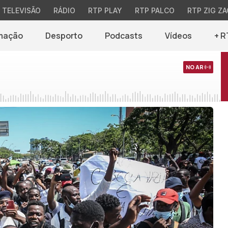
TELEVISÃO
RÁDIO
RTP PLAY
RTP PALCO
RTP ZIG ZA
mação
Desporto
Podcasts
Vídeos
+ R
NO AR