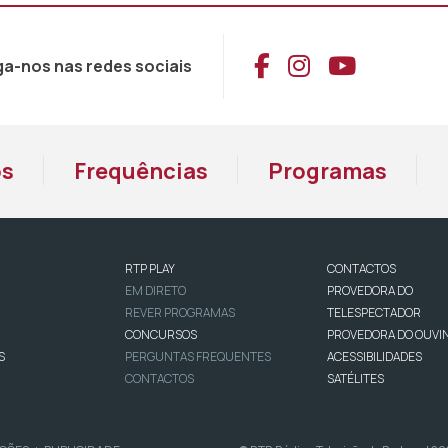
Aceder ao Face
Aceder ao I
Aceder 
ga-nos nas redes sociais
os
Frequências
Programas
RTP PLAY
CONTACTOS
EM DIRETO
PROVEDORA DO
REVER PROGRAMAS
TELESPECTADOR
CONCURSOS
PROVEDORA DO OUVI
S
PERGUNTAS FREQUENTES
ACESSIBILIDADES
CONTACTOS
SATÉLITES