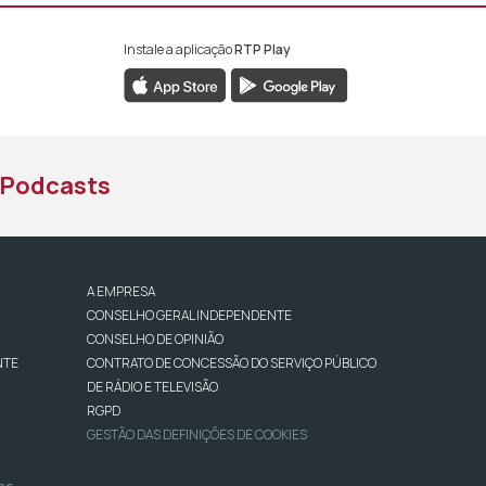
Instale a aplicação
RTP Play
book da RTP África
nstagram da RTP África
ao YouTube da RTP África
Podcasts
A EMPRESA
CONSELHO GERAL INDEPENDENTE
CONSELHO DE OPINIÃO
NTE
CONTRATO DE CONCESSÃO DO SERVIÇO PÚBLICO
DE RÁDIO E TELEVISÃO
RGPD
GESTÃO DAS DEFINIÇÕES DE COOKIES