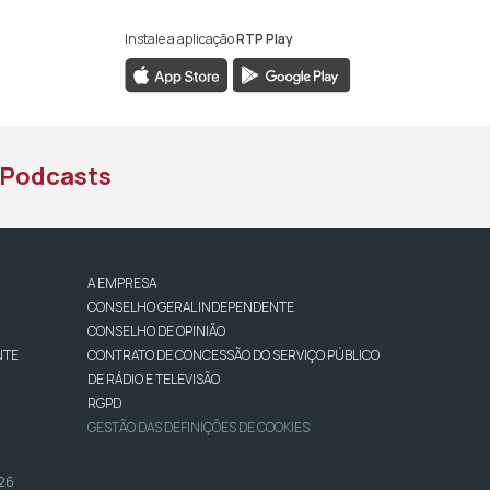
Instale a aplicação
RTP Play
book da RTP África
nstagram da RTP África
ao YouTube da RTP África
Podcasts
A EMPRESA
CONSELHO GERAL INDEPENDENTE
CONSELHO DE OPINIÃO
NTE
CONTRATO DE CONCESSÃO DO SERVIÇO PÚBLICO
DE RÁDIO E TELEVISÃO
RGPD
GESTÃO DAS DEFINIÇÕES DE COOKIES
026