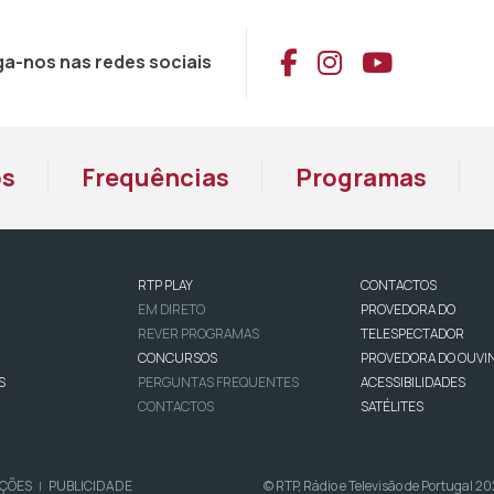
Aceder ao Face
Aceder ao I
Aceder 
ga-nos nas redes sociais
os
Frequências
Programas
RTP PLAY
CONTACTOS
EM DIRETO
PROVEDORA DO
REVER PROGRAMAS
TELESPECTADOR
CONCURSOS
PROVEDORA DO OUVI
S
PERGUNTAS FREQUENTES
ACESSIBILIDADES
CONTACTOS
SATÉLITES
IÇÕES
PUBLICIDADE
© RTP, Rádio e Televisão de Portugal 2
|