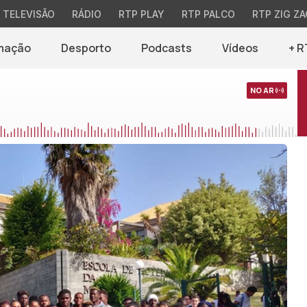
TELEVISÃO
RÁDIO
RTP PLAY
RTP PALCO
RTP ZIG ZA
mação
Desporto
Podcasts
Vídeos
+ R
NO AR