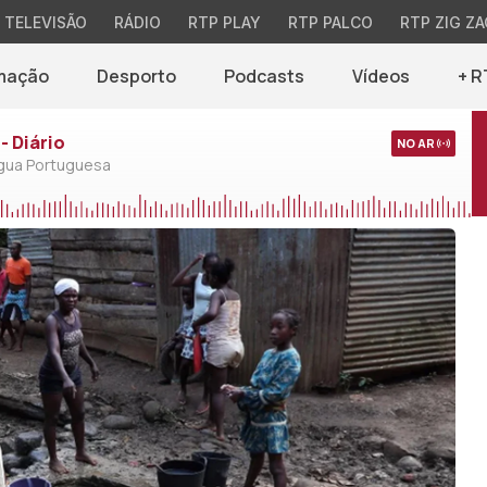
TELEVISÃO
RÁDIO
RTP PLAY
RTP PALCO
RTP ZIG ZA
mação
Desporto
Podcasts
Vídeos
+ R
- Diário
NO AR
ngua Portuguesa