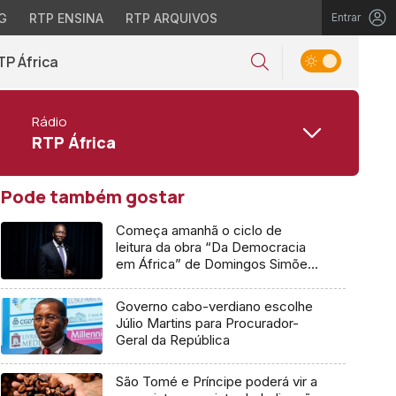
G
RTP ENSINA
RTP ARQUIVOS
Entrar
TP África
Rádio
RTP África
Pode também gostar
Começa amanhã o ciclo de
leitura da obra “Da Democracia
em África” de Domingos Simões
Pereira
Governo cabo-verdiano escolhe
Júlio Martins para Procurador-
Geral da República
São Tomé e Príncipe poderá vir a