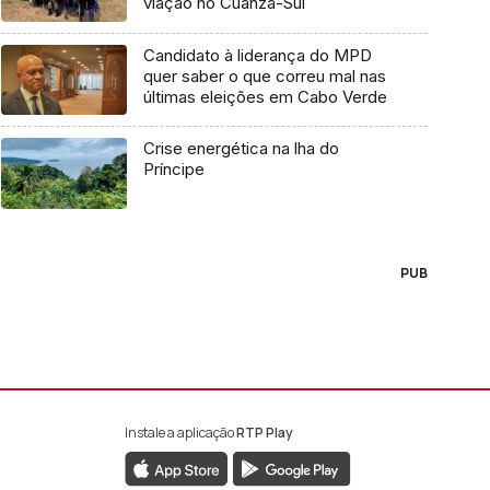
viação no Cuanza-Sul
Candidato à liderança do MPD
quer saber o que correu mal nas
últimas eleições em Cabo Verde
Crise energética na lha do
Príncipe
PUB
Instale a aplicação
RTP Play
book da RTP África
nstagram da RTP África
ao YouTube da RTP África