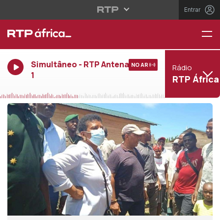
Entrar
Simultâneo - RTP Antena
NO AR
Rádio
1
RTP África