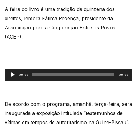
A feira do livro é uma tradição da quinzena dos
direitos, lembra Fátima Proença, presidente da
Associação para a Cooperação Entre os Povos
(ACEP).
Reprodutor
00:00
00:00
de
áudio
De acordo com o programa, amanhã, terça-feira, será
inaugurada a exposição intitulada “testemunhos de
vítimas em tempos de autoritarismo na Guiné-Bissau”.