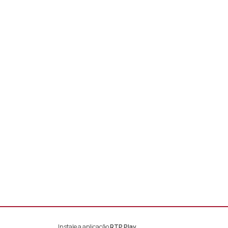
Instale a aplicação
RTP Play