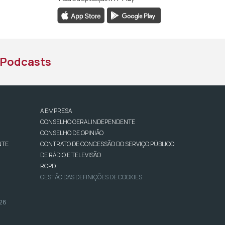
book da RTP África
nstagram da RTP África
ao YouTube da RTP África
Podcasts
A EMPRESA
CONSELHO GERAL INDEPENDENTE
CONSELHO DE OPINIÃO
NTE
CONTRATO DE CONCESSÃO DO SERVIÇO PÚBLICO
DE RÁDIO E TELEVISÃO
RGPD
GESTÃO DAS DEFINIÇÕES DE COOKIES
026