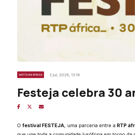
2 jul, 2026, 13:19
NOTÍCIAS ÁFRICA
Festeja celebra 30 a
O
festival FESTEJA
, uma parceria entre a
RTP áfr
que une toda a comunidade lusófona em torno da mú