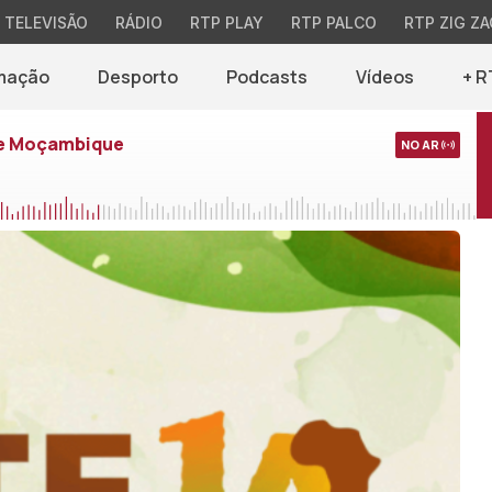
TELEVISÃO
RÁDIO
RTP PLAY
RTP PALCO
RTP ZIG ZA
mação
Desporto
Podcasts
Vídeos
+ R
de Moçambique
NO AR