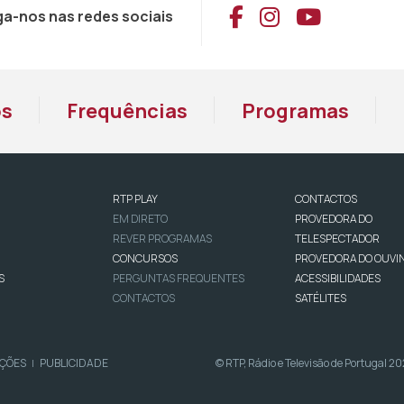
Aceder ao Face
Aceder ao I
Aceder 
ga-nos nas redes sociais
os
Frequências
Programas
RTP PLAY
CONTACTOS
EM DIRETO
PROVEDORA DO
REVER PROGRAMAS
TELESPECTADOR
CONCURSOS
PROVEDORA DO OUVI
S
PERGUNTAS FREQUENTES
ACESSIBILIDADES
CONTACTOS
SATÉLITES
IÇÕES
PUBLICIDADE
© RTP, Rádio e Televisão de Portugal 2
|