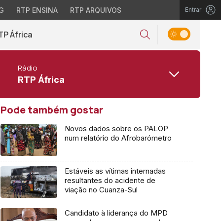
G
RTP ENSINA
RTP ARQUIVOS
Entrar
TP África
Rádio
RTP África
Pode também gostar
Novos dados sobre os PALOP
num relatório do Afrobarómetro
Estáveis as vítimas internadas
resultantes do acidente de
viação no Cuanza-Sul
Candidato à liderança do MPD