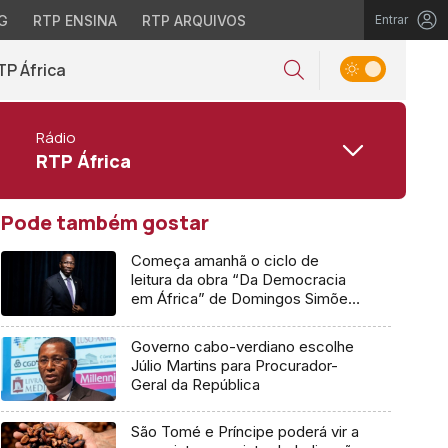
G
RTP ENSINA
RTP ARQUIVOS
Entrar
TP África
Rádio
RTP África
Pode também gostar
Começa amanhã o ciclo de
leitura da obra “Da Democracia
em África” de Domingos Simões
Pereira
Governo cabo-verdiano escolhe
Júlio Martins para Procurador-
Geral da República
São Tomé e Príncipe poderá vir a