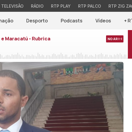
TELEVISÃO
RÁDIO
RTP PLAY
RTP PALCO
RTP ZIG ZA
mação
Desporto
Podcasts
Vídeos
+ R
e Maracatú - Rubrica
NO AR