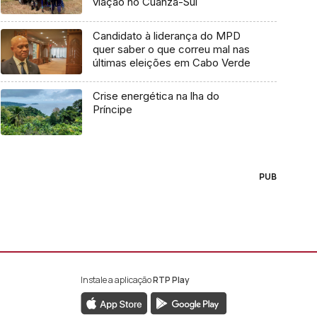
viação no Cuanza-Sul
Candidato à liderança do MPD
quer saber o que correu mal nas
últimas eleições em Cabo Verde
Crise energética na lha do
Príncipe
PUB
Instale a aplicação
RTP Play
book da RTP África
nstagram da RTP África
ao YouTube da RTP África