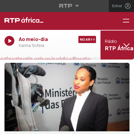
Entrar
Ao meio-dia
NO AR
Rádio
Karina Sofela
RTP África