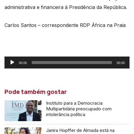
administrativa e financeira à Presidência da República.
Carlos Santos – correspondente RDP África na Praia
Reprodutor
00:00
00:00
de
áudio
Pode também gostar
Instituto para a Democracia
Multipartidária preocupado com
intolerância política
Janira Hopffer de Almada está na