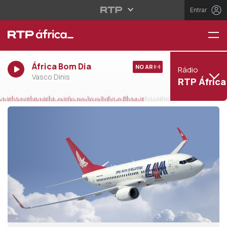
Entrar
África Bom Dia
NO AR
Rádio
Vasco Dinis
RTP África