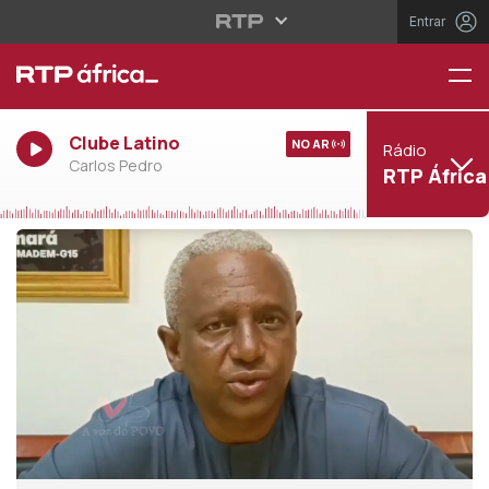
Entrar
Clube Latino
NO AR
Rádio
Carlos Pedro
RTP África