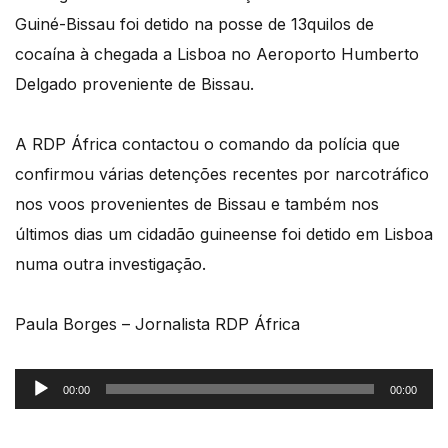
Guiné-Bissau foi detido na posse de 13quilos de
cocaína à chegada a Lisboa no Aeroporto Humberto
Delgado proveniente de Bissau.
A RDP África contactou o comando da polícia que
confirmou várias detenções recentes por narcotráfico
nos voos provenientes de Bissau e também nos
últimos dias um cidadão guineense foi detido em Lisboa
numa outra investigação.
Paula Borges – Jornalista RDP África
Reprodutor
00:00
00:00
de
áudio