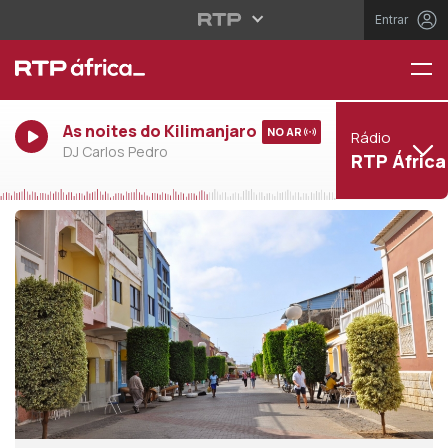
Entrar
As noites do Kilimanjaro
NO AR
Rádio
DJ Carlos Pedro
RTP África