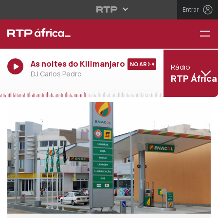
Entrar
As noites do Kilimanjaro
NO AR
Rádio
DJ Carlos Pedro
RTP África