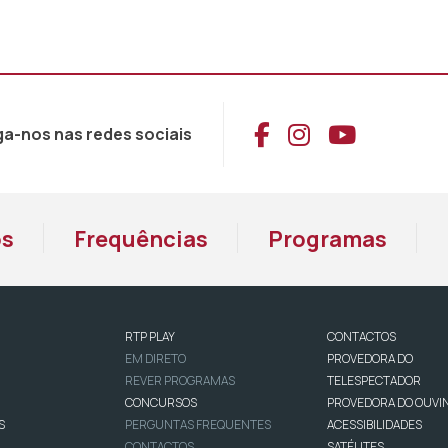
Aceder ao Face
Aceder ao I
Aceder 
ga-nos nas redes sociais
os
Frequências
Programas
RTP PLAY
CONTACTOS
EM DIRETO
PROVEDORA DO
REVER PROGRAMAS
TELESPECTADOR
CONCURSOS
PROVEDORA DO OUVI
S
PERGUNTAS FREQUENTES
ACESSIBILIDADES
CONTACTOS
SATÉLITES