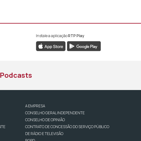
Instale a aplicação
RTP Play
book da RTP África
nstagram da RTP África
ao YouTube da RTP África
Podcasts
A EMPRESA
CONSELHO GERAL INDEPENDENTE
CONSELHO DE OPINIÃO
NTE
CONTRATO DE CONCESSÃO DO SERVIÇO PÚBLICO
DE RÁDIO E TELEVISÃO
RGPD