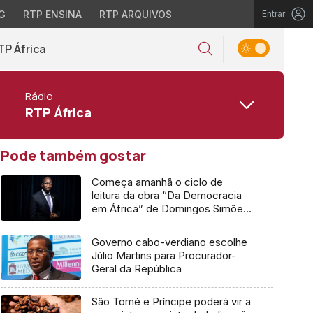
G
RTP ENSINA
RTP ARQUIVOS
Entrar
TP África
Rádio
RTP África
Pode também gostar
Começa amanhã o ciclo de
leitura da obra “Da Democracia
em África” de Domingos Simões
Pereira
Governo cabo-verdiano escolhe
Júlio Martins para Procurador-
Geral da República
São Tomé e Príncipe poderá vir a