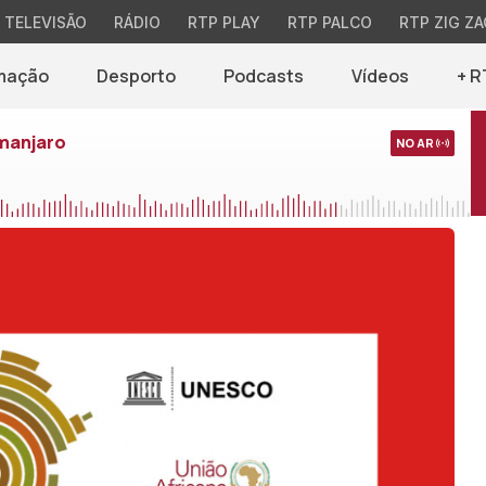
TELEVISÃO
RÁDIO
RTP PLAY
RTP PALCO
RTP ZIG ZA
mação
Desporto
Podcasts
Vídeos
+ R
imanjaro
NO AR